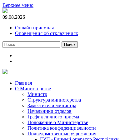
Верхнее меню
09.08.2026
Онлайн приемная
Оповещения об отключениях
Найти:
t.me
m.vk.com
Главная
О Министерстве
Министр
Cтруктура министерства
Заместители министра
Начальники отделов
График личного приема
Положение о Министерстве
Политика конфиденциальности
Подведомственные учреждения
ГУП «Единый оператор Республики