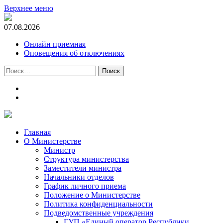
Верхнее меню
07.08.2026
Онлайн приемная
Оповещения об отключениях
Найти:
t.me
m.vk.com
Главная
О Министерстве
Министр
Cтруктура министерства
Заместители министра
Начальники отделов
График личного приема
Положение о Министерстве
Политика конфиденциальности
Подведомственные учреждения
ГУП «Единый оператор Республики