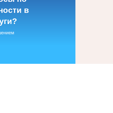
ности в
уги?
шением