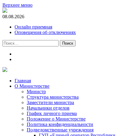
Верхнее меню
08.08.2026
Онлайн приемная
Оповещения об отключениях
Найти:
t.me
m.vk.com
Главная
О Министерстве
Министр
Cтруктура министерства
Заместители министра
Начальники отделов
График личного приема
Положение о Министерстве
Политика конфиденциальности
Подведомственные учреждения
ГУП «Единый оператор Республики