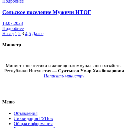
Подробнее
Сельское поселение Мужичи ИТОГ
13.07.2023
Подробнее
Пагинация
Назад
1
2
3
4
5
Далее
записей
Министр
Министр энергетики и жилищно-коммунального хозяйства
Республики Ингушетия —
Султыгов Умар Хажбикарович
Написать министру
Меню
Объявления
Ликвидация ГУПов
Общая информация