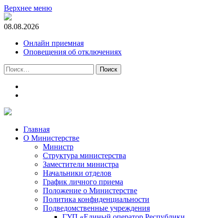
Верхнее меню
08.08.2026
Онлайн приемная
Оповещения об отключениях
Найти:
t.me
m.vk.com
Главная
О Министерстве
Министр
Cтруктура министерства
Заместители министра
Начальники отделов
График личного приема
Положение о Министерстве
Политика конфиденциальности
Подведомственные учреждения
ГУП «Единый оператор Республики