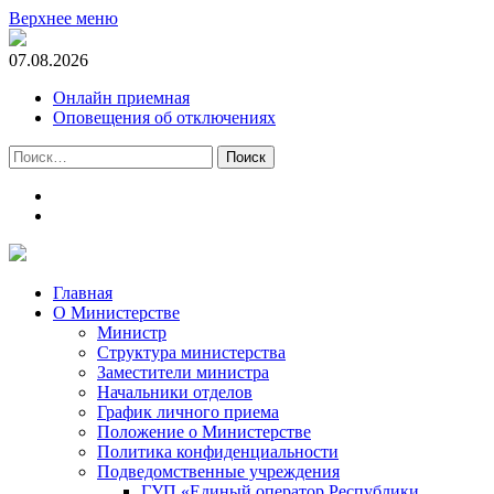
Верхнее меню
07.08.2026
Онлайн приемная
Оповещения об отключениях
Найти:
t.me
m.vk.com
Главная
О Министерстве
Министр
Cтруктура министерства
Заместители министра
Начальники отделов
График личного приема
Положение о Министерстве
Политика конфиденциальности
Подведомственные учреждения
ГУП «Единый оператор Республики