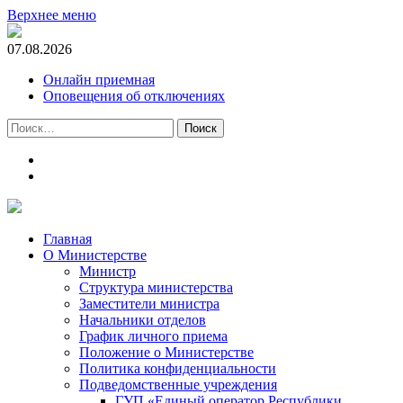
Верхнее меню
07.08.2026
Онлайн приемная
Оповещения об отключениях
Найти:
t.me
m.vk.com
Главная
О Министерстве
Министр
Cтруктура министерства
Заместители министра
Начальники отделов
График личного приема
Положение о Министерстве
Политика конфиденциальности
Подведомственные учреждения
ГУП «Единый оператор Республики