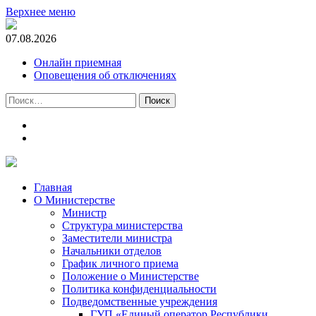
Верхнее меню
07.08.2026
Онлайн приемная
Оповещения об отключениях
Найти:
t.me
m.vk.com
Главная
О Министерстве
Министр
Cтруктура министерства
Заместители министра
Начальники отделов
График личного приема
Положение о Министерстве
Политика конфиденциальности
Подведомственные учреждения
ГУП «Единый оператор Республики