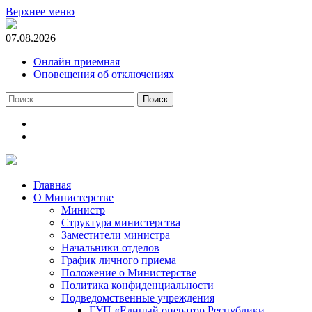
Верхнее меню
07.08.2026
Онлайн приемная
Оповещения об отключениях
Найти:
t.me
m.vk.com
Главная
О Министерстве
Министр
Cтруктура министерства
Заместители министра
Начальники отделов
График личного приема
Положение о Министерстве
Политика конфиденциальности
Подведомственные учреждения
ГУП «Единый оператор Республики