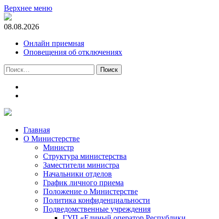
Верхнее меню
08.08.2026
Онлайн приемная
Оповещения об отключениях
Найти:
t.me
m.vk.com
Главная
О Министерстве
Министр
Cтруктура министерства
Заместители министра
Начальники отделов
График личного приема
Положение о Министерстве
Политика конфиденциальности
Подведомственные учреждения
ГУП «Единый оператор Республики