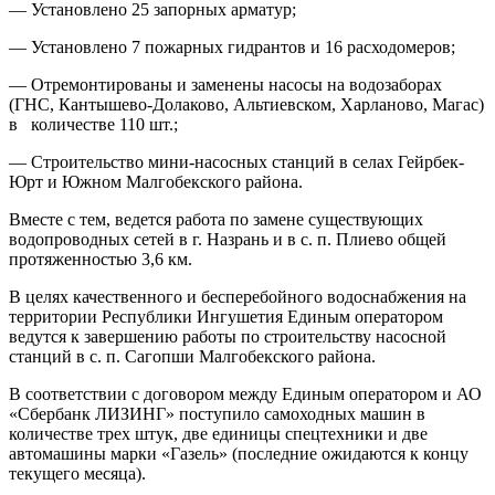
— Установлено 25 запорных арматур;
— Установлено 7 пожарных гидрантов и 16 расходомеров;
— Отремонтированы и заменены насосы на водозаборах
(ГНС, Кантышево-Долаково, Альтиевском, Харланово, Магас)
в количестве 110 шт.;
— Строительство мини-насосных станций в селах Гейрбек-
Юрт и Южном Малгобекского района.
Вместе с тем, ведется работа по замене существующих
водопроводных сетей в г. Назрань и в с. п. Плиево общей
протяженностью 3,6 км.
В целях качественного и бесперебойного водоснабжения на
территории Республики Ингушетия Единым оператором
ведутся к завершению работы по строительству насосной
станций в с. п. Сагопши Малгобекского района.
В соответствии с договором между Единым оператором и АО
«Сбербанк ЛИЗИНГ» поступило самоходных машин в
количестве трех штук, две единицы спецтехники и две
автомашины марки «Газель» (последние ожидаются к концу
текущего месяца).