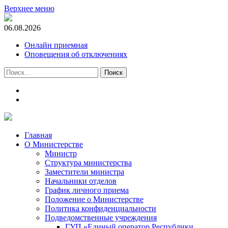
Верхнее меню
06.08.2026
Онлайн приемная
Оповещения об отключениях
Найти:
t.me
m.vk.com
Главная
О Министерстве
Министр
Cтруктура министерства
Заместители министра
Начальники отделов
График личного приема
Положение о Министерстве
Политика конфиденциальности
Подведомственные учреждения
ГУП «Единый оператор Республики