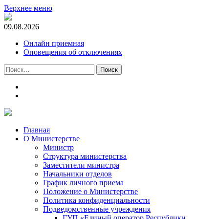
Верхнее меню
09.08.2026
Онлайн приемная
Оповещения об отключениях
Найти:
t.me
m.vk.com
Главная
О Министерстве
Министр
Cтруктура министерства
Заместители министра
Начальники отделов
График личного приема
Положение о Министерстве
Политика конфиденциальности
Подведомственные учреждения
ГУП «Единый оператор Республики