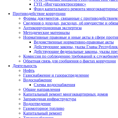
ГУП «Ингушэлектросервис»
Фонд капитального ремонта многоквартирны
Противодействие коррупции
Формы документов, связанные с противодействием 
Сведения о доходах, расходах, об имуществе и обяз
Антикоррупционная экспертиза
Методические материалы
Нормативные правовые и иные акты в сфере проти
Ведомственные нормативно-правовые акты
Действующие законы, указы Главы Республи
Действующие федеральные законы, указы пре
Комиссия по соблюдению требований к служебному
Обратная связь для сообщения о фактах коррупции
Деятельность
Нефть
Газоснабжение и газораспределение
Водоснабжение
Схемы водоснабжения
Общие направления
Капитальный ремонт многоквартирных домов
Заправочная инфраструктура
Водоотведение
Газомоторное топливо
Капитальный ремонт
Теплоснабжение