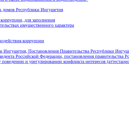
х домов Республики Ингушетия
коррупции, для заполнения
ательствах имущественного характера
водействия коррупции
ки Ингушетия, Постановления Правительства Республики Ингуш
зидента Российской Федерации, постановления правительства 
 поведению и урегулированию конфликта интересов (аттестаци