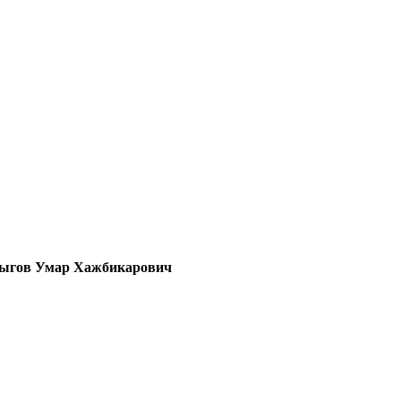
ыгов Умар Хажбикарович