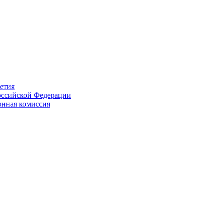
етия
Российской Федерации
онная комиссия