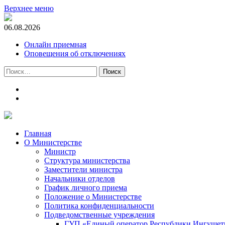
Верхнее меню
06.08.2026
Онлайн приемная
Оповещения об отключениях
Найти:
t.me
m.vk.com
Главная
О Министерстве
Министр
Cтруктура министерства
Заместители министра
Начальники отделов
График личного приема
Положение о Министерстве
Политика конфиденциальности
Подведомственные учреждения
ГУП «Единый оператор Республики Ингушети