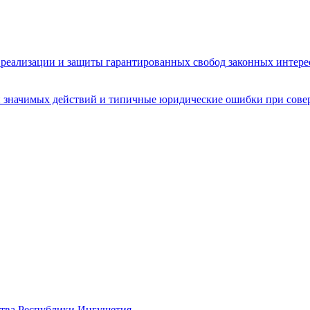
реализации и защиты гарантированных свобод законных интере
 значимых действий и типичные юридические ошибки при сове