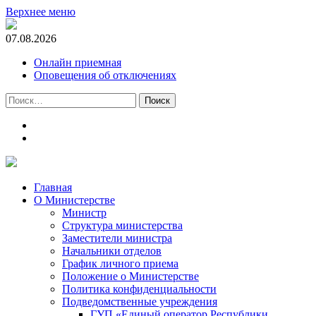
Верхнее меню
07.08.2026
Онлайн приемная
Оповещения об отключениях
Найти:
t.me
m.vk.com
Главная
О Министерстве
Министр
Cтруктура министерства
Заместители министра
Начальники отделов
График личного приема
Положение о Министерстве
Политика конфиденциальности
Подведомственные учреждения
ГУП «Единый оператор Республики