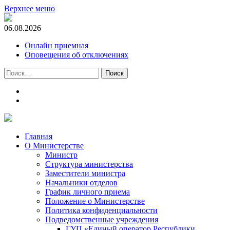
Верхнее меню
06.08.2026
Онлайн приемная
Оповещения об отключениях
Найти:
t.me
m.vk.com
Главная
О Министерстве
Министр
Cтруктура министерства
Заместители министра
Начальники отделов
График личного приема
Положение о Министерстве
Политика конфиденциальности
Подведомственные учреждения
ГУП «Единый оператор Республики