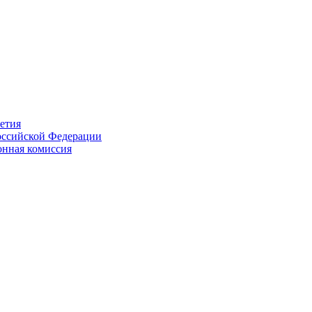
етия
Российской Федерации
онная комиссия