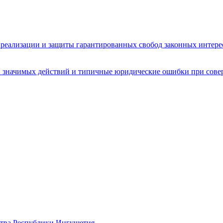
реализации и защиты гарантированных свобод законных интере
 значимых действий и типичные юридические ошибки при сове