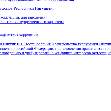
х домов Республики Ингушетия
коррупции, для заполнения
ательствах имущественного характера
водействия коррупции
ки Ингушетия, Постановления Правительства Республики Ингуш
зидента Российской Федерации, постановления правительства 
 поведению и урегулированию конфликта интересов (аттестаци