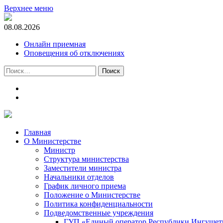
Верхнее меню
08.08.2026
Онлайн приемная
Оповещения об отключениях
Найти:
t.me
m.vk.com
Главная
О Министерстве
Министр
Cтруктура министерства
Заместители министра
Начальники отделов
График личного приема
Положение о Министерстве
Политика конфиденциальности
Подведомственные учреждения
ГУП «Единый оператор Республики Ингушети