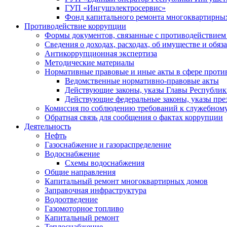
ГУП «Ингушэлектросервис»
Фонд капитального ремонта многоквартирны
Противодействие коррупции
Формы документов, связанные с противодействием 
Сведения о доходах, расходах, об имуществе и обяз
Антикоррупционная экспертиза
Методические материалы
Нормативные правовые и иные акты в сфере проти
Ведомственные нормативно-правовые акты
Действующие законы, указы Главы Республи
Действующие федеральные законы, указы пре
Комиссия по соблюдению требований к служебному
Обратная связь для сообщения о фактах коррупции
Деятельность
Нефть
Газоснабжение и газораспределение
Водоснабжение
Схемы водоснабжения
Общие направления
Капитальный ремонт многоквартирных домов
Заправочная инфраструктура
Водоотведение
Газомоторное топливо
Капитальный ремонт
Теплоснабжение