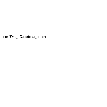
ыгов Умар Хажбикарович