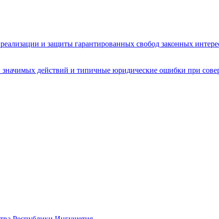
реализации и защиты гарантированных свобод законных интере
 значимых действий и типичные юридические ошибки при сове