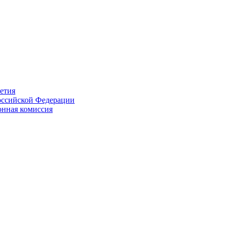
етия
Российской Федерации
онная комиссия