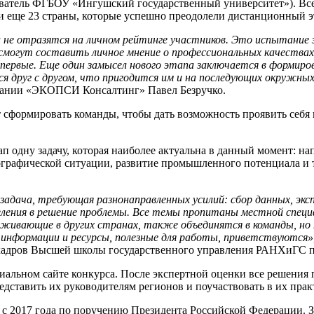
ватель ФГБОУ «Ингушский государственный университет»). Все
 и еще 23 страны, которые успешно преодолели дистанционный э
и не отразятся на личном рейтинге участников. Это испытание
 смогут составить личное мнение о профессиональных качества
впе
рвые. Еще один замысел нового этапа заключается в формиро
ся друг с другом, что пригодится им и на последующих окружных
пании «ЭКОПСИ Консалтинг» Павел Безручко.
 сформировать команды, чтобы дать возможность проявить себя 
ап одну задачу, которая наиболее актуальна в данный момент:
ографической ситуации, развитие промышленного потенциала и 
задача, требующая разнонаправленных усилий: сбор данных, экс
еления в решение проблемы. Все темы пропитаны местной спец
живающие в других странах, также объединятся в команды, но 
 информации и ресурсы, полезные для работы, приветствуются»
х кадров Высшей школы государственного управления РАНХиГС 
циальном сайте конкурса. После экспертной оценки все решения
дставить их руководителям регионов и поучаствовать в их прак
 2017 года по поручению Президента Российской Федерации. За 