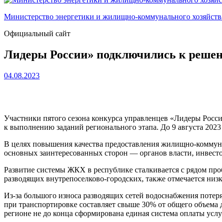
Министерство энергетики и жилищно-коммунального хозяйст
Официальный сайт
Лидеры России» подключились к реше
04.08.2023
Участники пятого сезона конкурса управленцев «Лидеры Росс
к выполнению заданий регионального этапа. До 9 августа 202
В целях повышения качества предоставления жилищно-комму
основных заинтересованных сторон — органов власти, инвестор
Развитие системы ЖКХ в республике сталкивается с рядом про
разводящих внутрепоселково-городских, также отмечается низк
Из-за большого износа разводящих сетей водоснабжения потер
при транспортировке составляет свыше 30% от общего объема 
регионе не до конца сформирована единая система оплаты услу