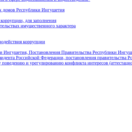
х домов Республики Ингушетия
коррупции, для заполнения
ательствах имущественного характера
водействия коррупции
ки Ингушетия, Постановления Правительства Республики Ингуш
зидента Российской Федерации, постановления правительства 
 поведению и урегулированию конфликта интересов (аттестаци