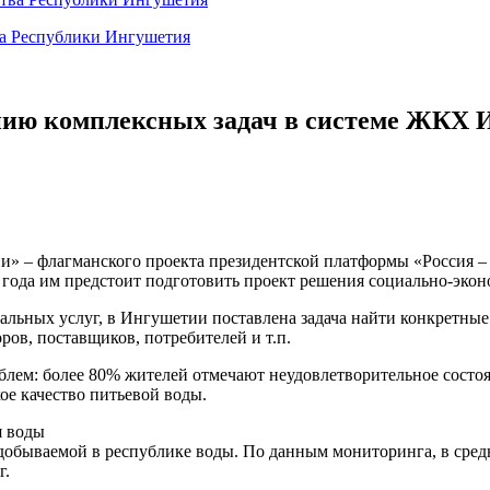
ва Республики Ингушетия
нию комплексных задач в системе ЖКХ 
ии» – флагманского проекта президентской платформы «Россия 
3 года им предстоит подготовить проект решения социально-экон
нальных
услуг, в Ингушетии поставлена задача найти конкретны
ов, поставщиков, потребителей и т.п.
блем: более 80% жителей отмечают неудовлетворительное состоя
ое качество питьевой воды.
я воды
добываемой в республике воды. По данным мониторинга, в средн
г.