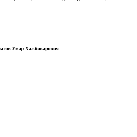
ыгов Умар Хажбикарович