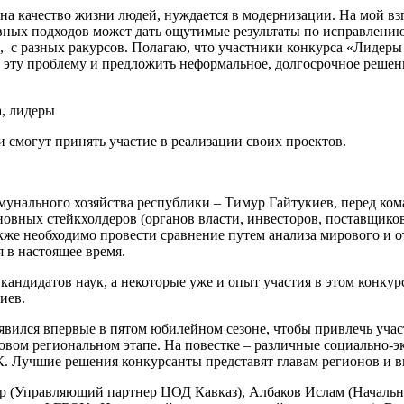
а качество жизни людей, нуждается в модернизации. На мой вз
вных подходов может дать ощутимые результаты по исправлению
, с разных ракурсов. Полагаю, что участники конкурса «Лидеры
на эту проблему и предложить неформальное, долгосрочное реш
а, лидеры
смогут принять участие в реализации своих проектов.
мунального хозяйства республики – Тимур Гайтукиев, перед ко
овных стейкхолдеров (органов власти, инвесторов, поставщиков
же необходимо провести сравнение путем анализа мирового и о
 в настоящее время.
кандидатов наук, а некоторые уже и опыт участия в этом конку
иев.
явился впервые в пятом юбилейном сезоне, чтобы привлечь уча
овом региональном этапе. На повестке – различные социально-э
ЖК. Лучшие решения конкурсанты представят главам регионов и в
р (Управляющий партнер ЦОД Кавказ), Албаков Ислам (Началь