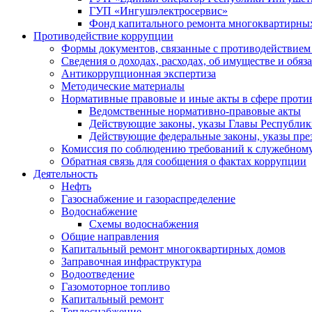
ГУП «Ингушэлектросервис»
Фонд капитального ремонта многоквартирны
Противодействие коррупции
Формы документов, связанные с противодействием 
Сведения о доходах, расходах, об имуществе и обяз
Антикоррупционная экспертиза
Методические материалы
Нормативные правовые и иные акты в сфере проти
Ведомственные нормативно-правовые акты
Действующие законы, указы Главы Республи
Действующие федеральные законы, указы пре
Комиссия по соблюдению требований к служебному
Обратная связь для сообщения о фактах коррупции
Деятельность
Нефть
Газоснабжение и газораспределение
Водоснабжение
Схемы водоснабжения
Общие направления
Капитальный ремонт многоквартирных домов
Заправочная инфраструктура
Водоотведение
Газомоторное топливо
Капитальный ремонт
Теплоснабжение