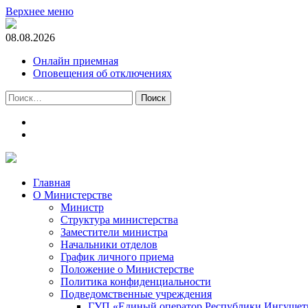
Верхнее меню
08.08.2026
Онлайн приемная
Оповещения об отключениях
Найти:
t.me
m.vk.com
Главная
О Министерстве
Министр
Cтруктура министерства
Заместители министра
Начальники отделов
График личного приема
Положение о Министерстве
Политика конфиденциальности
Подведомственные учреждения
ГУП «Единый оператор Республики Ингушети