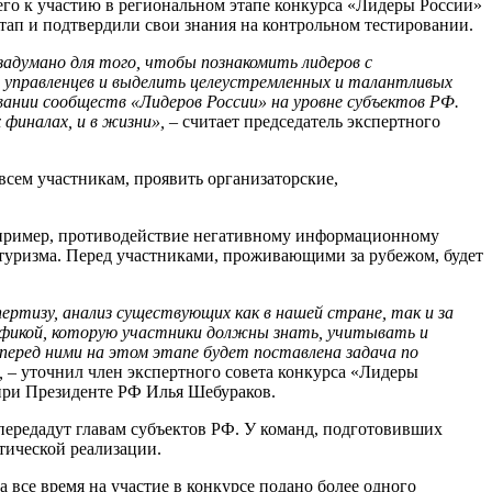
го к участию в региональном этапе конкурса «Лидеры России»
тап и подтвердили свои знания на контрольном тестировании.
 задумано для того, чтобы
познакомить лидеров с
х управленцев и выделить целеустремленных и талантливых
вании сообществ «Лидеров России» на уровне субъектов РФ.
 финалах, и в жизни»,
– считает председатель экспертного
всем участникам, проявить организаторские,
 например, противодействие негативному информационному
туризма. Перед участниками, проживающими за рубежом, будет
пертизу, анализ существующих как в нашей стране, так и за
ификой, которую участники должны знать, учитывать и
перед ними на этом этапе будет поставлена задача по
,
– уточнил член экспертного совета конкурса «Лидеры
при Президенте РФ Илья Шебураков.
 передадут главам субъектов РФ. У команд, подготовивших
тической реализации.
все время на участие в конкурсе подано более одного