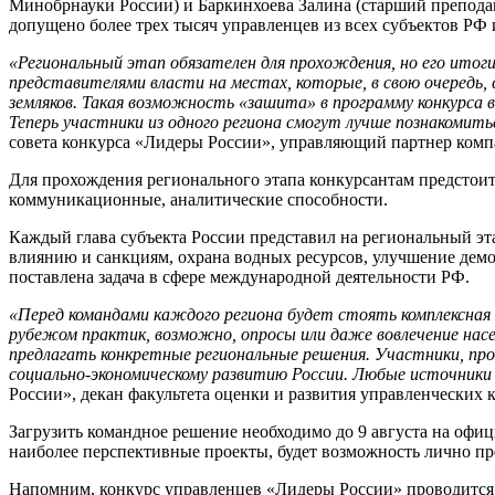
Минобрнауки России) и Баркинхоева Залина (старший препода
допущено более трех тысяч управленцев из всех субъектов РФ
«Региональный этап обязателен для прохождения, но его итог
представителями власти на местах, которые, в свою очередь,
земляков. Такая возможность «зашита» в программу конкурса 
Теперь участники из одного региона смогут лучше познакомить
совета конкурса «Лидеры России», управляющий партнер ком
Для прохождения регионального этапа конкурсантам предстоит
коммуникационные, аналитические способности.
Каждый глава субъекта России представил на региональный эт
влиянию и санкциям, охрана водных ресурсов, улучшение дем
поставлена задача в сфере международной деятельности РФ.
«Перед командами каждого региона будет стоять комплексная 
рубежом практик, возможно, опросы или даже вовлечение нас
предлагать конкретные региональ
ные решения. Участники, про
социально-экономическому развитию России. Любые источники
России», декан факультета оценки и развития управленчески
Загрузить командное решение необходимо до 9 августа на офи
наиболее перспективные проекты, будет возможность лично пре
Напомним, конкурс управленцев «Лидеры России» проводится с