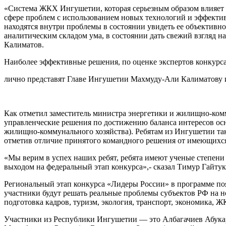
«Система ЖКХ Ингушетии, которая серьезным образом влияет н
сфере проблем с использованием новых технологий и эффекти
находятся внутри проблемы в состоянии увидеть ее объективно
аналитическим складом ума, в состоянии дать свежий взгляд 
Калиматов.
Наиболее эффективные решения, по оценке экспертов конкурс
лично представят Главе Ингушетии Махмуду-Али Калиматову и 
Как отметил заместитель министра энергетики и жилищно-ком
управленческие решения по достижению баланса интересов осн
жилищно-коммунального хозяйства). Ребятам из Ингушетии так
отметив отличие принятого командного решения от имеющихся
«Мы верим в успех наших ребят, ребята имеют ученые степени 
выходом на федеральный этап конкурса»,- сказал Тимур Гайтук
Региональный этап конкурса «Лидеры России» в программе по
участники будут решать реальные проблемы субъектов РФ на н
подготовка кадров, туризм, экология, транспорт, экономика, 
Участники из Республики Ингушетии — это Албагачиев Абука