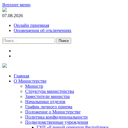
Верхнее меню
07.08.2026
Онлайн приемная
Оповещения об отключениях
Найти:
t.me
m.vk.com
Главная
О Министерстве
Министр
Cтруктура министерства
Заместители министра
Начальники отделов
График личного приема
Положение о Министерстве
Политика конфиденциальности
Подведомственные учреждения
ГУП «Единый оператор Республики