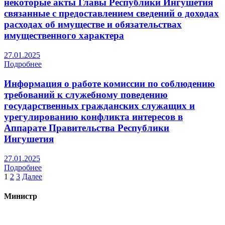
некоторые акты Главы Республики Ингушетия
связанные с предоставлением сведений о доходах
расходах об имуществе и обязательствах
имущественного характера
27.01.2025
Подробнее
Информация о работе комиссии по соблюдению
требований к служебному поведению
государственных гражданских служащих и
урегулированию конфликта интересов в
Аппарате Правительства Республики
Ингушетия
27.01.2025
Подробнее
Пагинация
1
2
3
Далее
записей
Министр