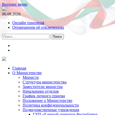
Верхнее меню
06.08.2026
Онлайн приемная
Оповещения об отключениях
Найти:
t.me
m.vk.com
Главная
О Министерстве
Министр
Cтруктура министерства
Заместители министра
Начальники отделов
График личного приема
Положение о Министерстве
Политика конфиденциальности
Подведомственные учреждения
ГУП «Единый оператор Республики