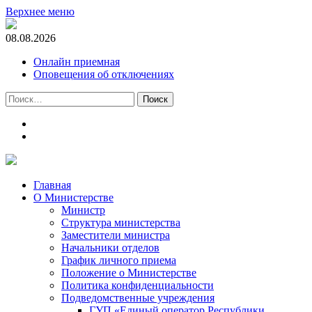
Верхнее меню
08.08.2026
Онлайн приемная
Оповещения об отключениях
Найти:
t.me
m.vk.com
Главная
О Министерстве
Министр
Cтруктура министерства
Заместители министра
Начальники отделов
График личного приема
Положение о Министерстве
Политика конфиденциальности
Подведомственные учреждения
ГУП «Единый оператор Республики