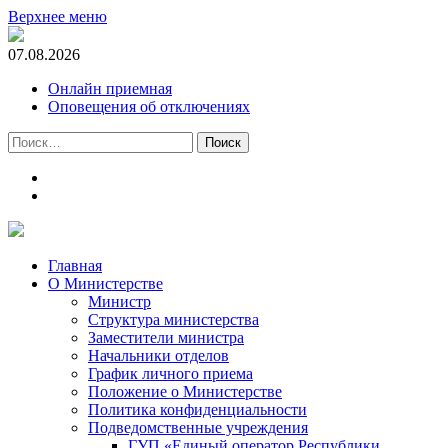
Верхнее меню
07.08.2026
Онлайн приемная
Оповещения об отключениях
Найти:
t.me
m.vk.com
Главная
О Министерстве
Министр
Cтруктура министерства
Заместители министра
Начальники отделов
График личного приема
Положение о Министерстве
Политика конфиденциальности
Подведомственные учреждения
ГУП «Единый оператор Республики