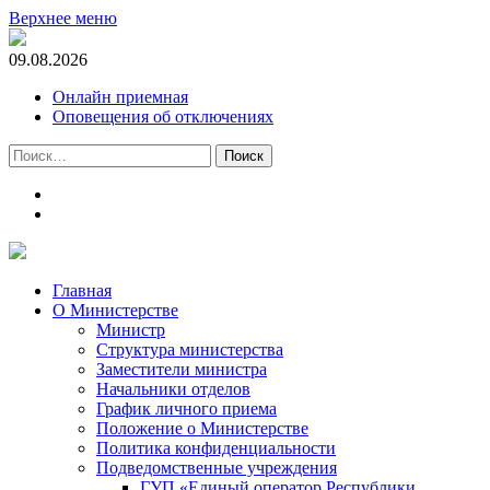
Верхнее меню
09.08.2026
Онлайн приемная
Оповещения об отключениях
Найти:
t.me
m.vk.com
Главная
О Министерстве
Министр
Cтруктура министерства
Заместители министра
Начальники отделов
График личного приема
Положение о Министерстве
Политика конфиденциальности
Подведомственные учреждения
ГУП «Единый оператор Республики