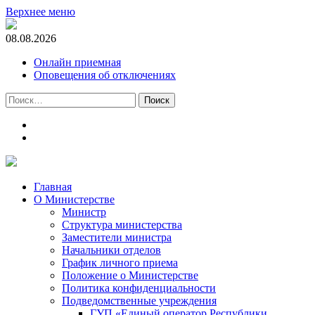
Верхнее меню
08.08.2026
Онлайн приемная
Оповещения об отключениях
Найти:
t.me
m.vk.com
Главная
О Министерстве
Министр
Cтруктура министерства
Заместители министра
Начальники отделов
График личного приема
Положение о Министерстве
Политика конфиденциальности
Подведомственные учреждения
ГУП «Единый оператор Республики