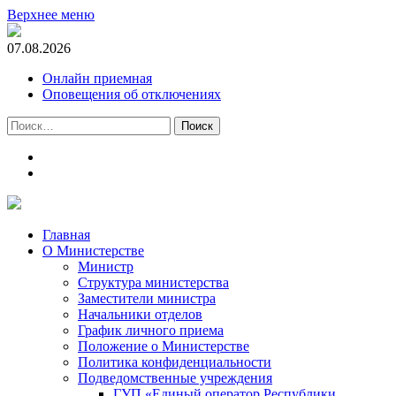
Верхнее меню
07.08.2026
Онлайн приемная
Оповещения об отключениях
Найти:
t.me
m.vk.com
Главная
О Министерстве
Министр
Cтруктура министерства
Заместители министра
Начальники отделов
График личного приема
Положение о Министерстве
Политика конфиденциальности
Подведомственные учреждения
ГУП «Единый оператор Республики