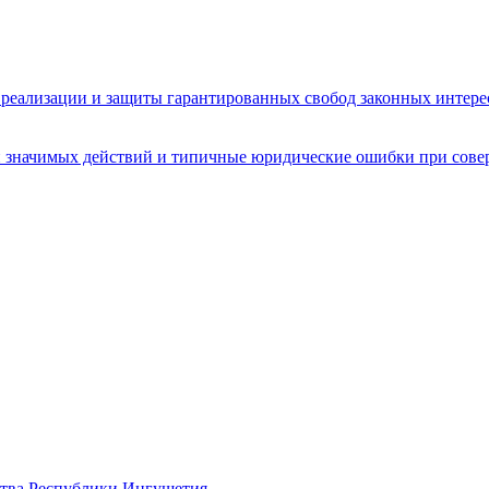
реализации и защиты гарантированных свобод законных интере
 значимых действий и типичные юридические ошибки при сове