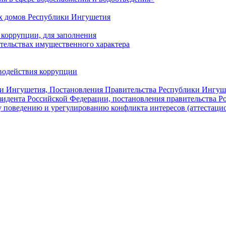
х домов Республики Ингушетия
коррупции, для заполнения
ательствах имущественного характера
водействия коррупции
ки Ингушетия, Постановления Правительства Республики Ингуш
зидента Российской Федерации, постановления правительства 
 поведению и урегулированию конфликта интересов (аттестаци