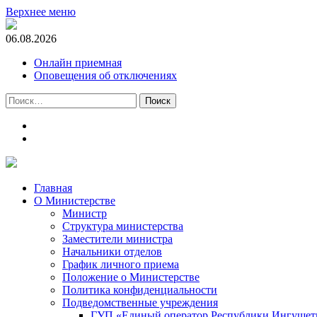
Верхнее меню
06.08.2026
Онлайн приемная
Оповещения об отключениях
Найти:
t.me
m.vk.com
Главная
О Министерстве
Министр
Cтруктура министерства
Заместители министра
Начальники отделов
График личного приема
Положение о Министерстве
Политика конфиденциальности
Подведомственные учреждения
ГУП «Единый оператор Республики Ингушети