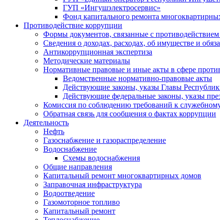
ГУП «Ингушэлектросервис»
Фонд капитального ремонта многоквартирны
Противодействие коррупции
Формы документов, связанные с противодействием 
Сведения о доходах, расходах, об имуществе и обяз
Антикоррупционная экспертиза
Методические материалы
Нормативные правовые и иные акты в сфере проти
Ведомственные нормативно-правовые акты
Действующие законы, указы Главы Республи
Действующие федеральные законы, указы пре
Комиссия по соблюдению требований к служебному
Обратная связь для сообщения о фактах коррупции
Деятельность
Нефть
Газоснабжение и газораспределение
Водоснабжение
Схемы водоснабжения
Общие направления
Капитальный ремонт многоквартирных домов
Заправочная инфраструктура
Водоотведение
Газомоторное топливо
Капитальный ремонт
Теплоснабжение