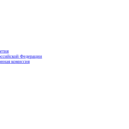
етия
Российской Федерации
онная комиссия