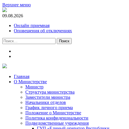
Верхнее меню
09.08.2026
Онлайн приемная
Оповещения об отключениях
Найти:
t.me
m.vk.com
Главная
О Министерстве
Министр
Cтруктура министерства
Заместители министра
Начальники отделов
График личного приема
Положение о Министерстве
Политика конфиденциальности
Подведомственные учреждения
ГУП «Единый оператор Республики