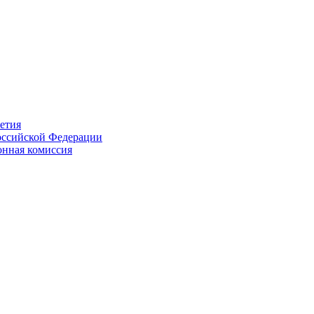
етия
Российской Федерации
онная комиссия