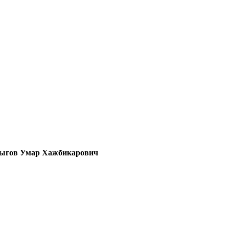
ыгов Умар Хажбикарович