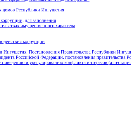
х домов Республики Ингушетия
коррупции, для заполнения
ательствах имущественного характера
водействия коррупции
ки Ингушетия, Постановления Правительства Республики Ингуш
зидента Российской Федерации, постановления правительства 
 поведению и урегулированию конфликта интересов (аттестаци