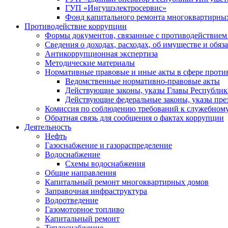
ГУП «Ингушэлектросервис»
Фонд капитального ремонта многоквартирны
Противодействие коррупции
Формы документов, связанные с противодействием 
Сведения о доходах, расходах, об имуществе и обяз
Антикоррупционная экспертиза
Методические материалы
Нормативные правовые и иные акты в сфере проти
Ведомственные нормативно-правовые акты
Действующие законы, указы Главы Республи
Действующие федеральные законы, указы пре
Комиссия по соблюдению требований к служебному
Обратная связь для сообщения о фактах коррупции
Деятельность
Нефть
Газоснабжение и газораспределение
Водоснабжение
Схемы водоснабжения
Общие направления
Капитальный ремонт многоквартирных домов
Заправочная инфраструктура
Водоотведение
Газомоторное топливо
Капитальный ремонт
Теплоснабжение