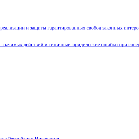
реализации и защиты гарантированных свобод законных интере
 значимых действий и типичные юридические ошибки при сове