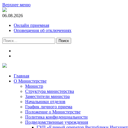
Верхнее меню
06.08.2026
Онлайн приемная
Оповещения об отключениях
Найти:
t.me
m.vk.com
Главная
О Министерстве
Министр
Cтруктура министерства
Заместители министра
Начальники отделов
График личного приема
Положение о Министерстве
Политика конфиденциальности
Подведомственные учреждения
ГУП «Единый оператор Республики Ингушети