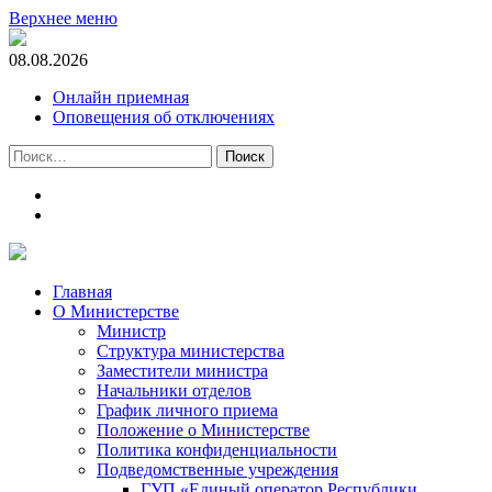
Верхнее меню
08.08.2026
Онлайн приемная
Оповещения об отключениях
Найти:
t.me
m.vk.com
Главная
О Министерстве
Министр
Cтруктура министерства
Заместители министра
Начальники отделов
График личного приема
Положение о Министерстве
Политика конфиденциальности
Подведомственные учреждения
ГУП «Единый оператор Республики