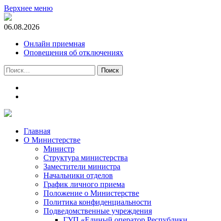
Верхнее меню
06.08.2026
Онлайн приемная
Оповещения об отключениях
Найти:
t.me
m.vk.com
Главная
О Министерстве
Министр
Cтруктура министерства
Заместители министра
Начальники отделов
График личного приема
Положение о Министерстве
Политика конфиденциальности
Подведомственные учреждения
ГУП «Единый оператор Республики