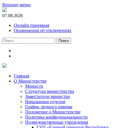
Верхнее меню
07.08.2026
Онлайн приемная
Оповещения об отключениях
Найти:
t.me
m.vk.com
Главная
О Министерстве
Министр
Cтруктура министерства
Заместители министра
Начальники отделов
График личного приема
Положение о Министерстве
Политика конфиденциальности
Подведомственные учреждения
ГУП «Единый оператор Республики